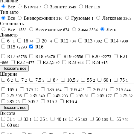
Наличие
Все
В пути
Звоните
Нет
7
3549
119
Тип авто
Все
Внедорожники
Грузовые
Легковые
310
1
3363
Сезонность
Все
Всесезонные
Зима
Лето
11558
674
3534
Диаметр
6
16
20
R12
R13
R14
+1
+4
+4
+34
+302
+930
R15
R16
+2293
R17
R18
R19
R20
R21
+3758
+3470
+2556
+2273
R22
R22,5
R23
R24
+866
+477
+2
+44
+15
Показать все
Ширина
6
7
7,5
8
10,5
55
60
75
2
2
3
4
3
2
1
1
165
175
185
195
205
215
1
22
164
425
831
844
225
235
245
255
265
275
505
340
203
81
177
32
285
305
315
R16
23
3
3
4
Показать все
Высота
31
33
35
40
45
50
55
1
1
1
13
162
163
749
60
605