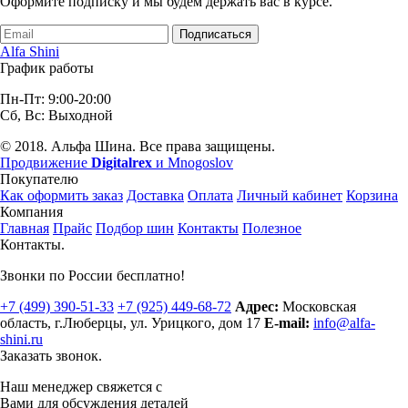
Оформите подписку и мы будем держать вас в курсе.
Подписаться
Alfa Shini
График работы
Пн-Пт: 9:00-20:00
Сб, Вс: Выходной
© 2018. Альфа Шина. Все права защищены.
Продвижение
Digitalrex
и Mnogoslov
Покупателю
Как оформить заказ
Доставка
Оплата
Личный кабинет
Корзина
Компания
Главная
Прайс
Подбор шин
Контакты
Полезное
Контакты.
Звонки по России бесплатно!
+7 (499)
390-51-33
+7 (925)
449-68-72
Адрес:
Московская
область, г.Люберцы
,
ул. Урицкого, дом 17
E-mail:
info@alfa-
shini.ru
Заказать звонок.
Наш менеджер свяжется с
Вами для обсуждения деталей