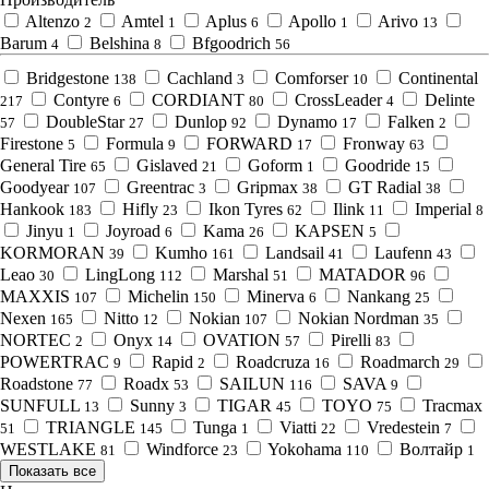
Altenzo
Amtel
Aplus
Apollo
Arivo
2
1
6
1
13
Barum
Belshina
Bfgoodrich
4
8
56
Bridgestone
Cachland
Comforser
Continental
138
3
10
Contyre
CORDIANT
CrossLeader
Delinte
217
6
80
4
DoubleStar
Dunlop
Dynamo
Falken
57
27
92
17
2
Firestone
Formula
FORWARD
Fronway
5
9
17
63
General Tire
Gislaved
Goform
Goodride
65
21
1
15
Goodyear
Greentrac
Gripmax
GT Radial
107
3
38
38
Hankook
Hifly
Ikon Tyres
Ilink
Imperial
183
23
62
11
8
Jinyu
Joyroad
Kama
KAPSEN
1
6
26
5
KORMORAN
Kumho
Landsail
Laufenn
39
161
41
43
Leao
LingLong
Marshal
MATADOR
30
112
51
96
MAXXIS
Michelin
Minerva
Nankang
107
150
6
25
Nexen
Nitto
Nokian
Nokian Nordman
165
12
107
35
NORTEC
Onyx
OVATION
Pirelli
2
14
57
83
POWERTRAC
Rapid
Roadcruza
Roadmarch
9
2
16
29
Roadstone
Roadx
SAILUN
SAVA
77
53
116
9
SUNFULL
Sunny
TIGAR
TOYO
Tracmax
13
3
45
75
TRIANGLE
Tunga
Viatti
Vredestein
51
145
1
22
7
WESTLAKE
Windforce
Yokohama
Волтайр
81
23
110
1
Показать все