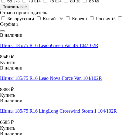
65
70
75
80
85
576
614
654
36
69
Показать все
Страна производитель
Белоруссия
Китай
Корея
Россия
4
176
1
16
Сербия
2
В наличии
Шины 185/75 R16 Leao iGreen Van 4S 104/102R
8549
₽
Купить
В наличии
Шины 185/75 R16 Leao Nova-Force Van 104/102R
8388
₽
Купить
В наличии
Шины 185/75 R16 LingLong Crosswind Storm 1 104/102R
6685
₽
Купить
В наличии