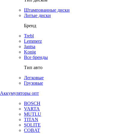
Штампованные диски
Литые диски
Бренд
Trebl
Lemmerz
Jantsa
Konig
Все бренды
Тип авто
Легковые
Грузовые
Аккумуляторы опт
BOSCH
VARTA
MUTLU
TITAN
SOLITE
COBAT