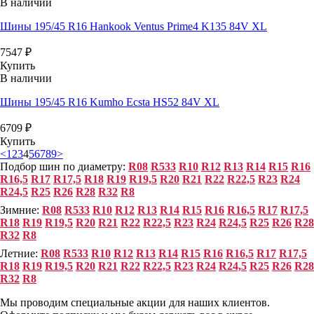
В наличии
Шины 195/45 R16 Hankook Ventus Prime4 K135 84V XL
7547
₽
Купить
В наличии
Шины 195/45 R16 Kumho Ecsta HS52 84V XL
6709
₽
Купить
<
1
2
3
4
5
6
7
8
9
>
Подбор шин по диаметру:
R08
R533
R10
R12
R13
R14
R15
R16
R16,5
R17
R17,5
R18
R19
R19,5
R20
R21
R22
R22,5
R23
R24
R24,5
R25
R26
R28
R32
R8
Зимние:
R08
R533
R10
R12
R13
R14
R15
R16
R16,5
R17
R17,5
R18
R19
R19,5
R20
R21
R22
R22,5
R23
R24
R24,5
R25
R26
R28
R32
R8
Летние:
R08
R533
R10
R12
R13
R14
R15
R16
R16,5
R17
R17,5
R18
R19
R19,5
R20
R21
R22
R22,5
R23
R24
R24,5
R25
R26
R28
R32
R8
Мы проводим специальные акции для наших клиентов.