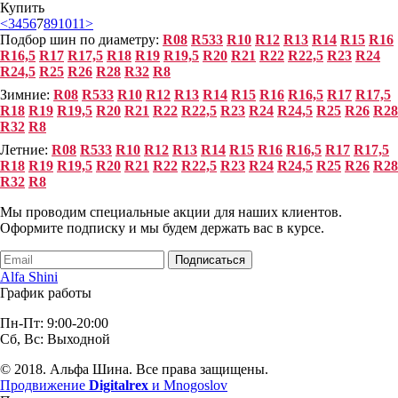
Купить
<
3
4
5
6
7
8
9
10
11
>
Подбор шин по диаметру:
R08
R533
R10
R12
R13
R14
R15
R16
R16,5
R17
R17,5
R18
R19
R19,5
R20
R21
R22
R22,5
R23
R24
R24,5
R25
R26
R28
R32
R8
Зимние:
R08
R533
R10
R12
R13
R14
R15
R16
R16,5
R17
R17,5
R18
R19
R19,5
R20
R21
R22
R22,5
R23
R24
R24,5
R25
R26
R28
R32
R8
Летние:
R08
R533
R10
R12
R13
R14
R15
R16
R16,5
R17
R17,5
R18
R19
R19,5
R20
R21
R22
R22,5
R23
R24
R24,5
R25
R26
R28
R32
R8
Мы проводим специальные акции для наших клиентов.
Оформите подписку и мы будем держать вас в курсе.
Подписаться
Alfa Shini
График работы
Пн-Пт: 9:00-20:00
Сб, Вс: Выходной
© 2018. Альфа Шина. Все права защищены.
Продвижение
Digitalrex
и Mnogoslov