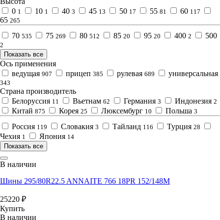
Высота
0
10
40
45
50
55
60
1
1
3
13
17
81
117
65
265
70
75
80
85
95
400
500
535
269
512
20
20
2
2
Показать все
Ось применения
ведущая
прицеп
рулевая
универсальная
907
385
689
343
Страна производитель
Белоруссия
Вьетнам
Германия
Индонезия
11
62
3
2
Китай
Корея
Люксембург
Польша
875
25
10
3
Россия
Словакия
Тайланд
Турция
119
3
116
28
Чехия
Япония
1
14
Показать все
В наличии
Шины 295/80R22.5 ANNAITE 766 18PR 152/148M
25220
₽
Купить
В наличии