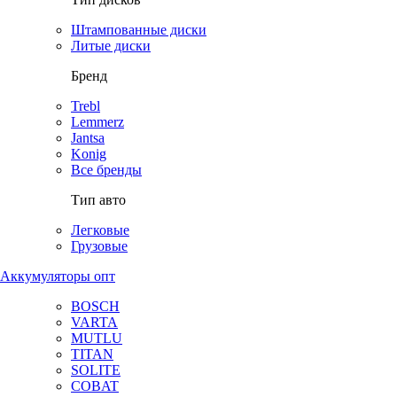
Штампованные диски
Литые диски
Бренд
Trebl
Lemmerz
Jantsa
Konig
Все бренды
Тип авто
Легковые
Грузовые
Аккумуляторы опт
BOSCH
VARTA
MUTLU
TITAN
SOLITE
COBAT