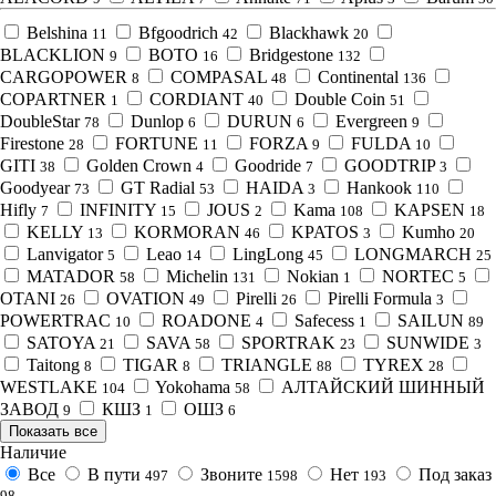
Belshina
Bfgoodrich
Blackhawk
11
42
20
BLACKLION
BOTO
Bridgestone
9
16
132
CARGOPOWER
COMPASAL
Continental
8
48
136
COPARTNER
CORDIANT
Double Coin
1
40
51
DoubleStar
Dunlop
DURUN
Evergreen
78
6
6
9
Firestone
FORTUNE
FORZA
FULDA
28
11
9
10
GITI
Golden Crown
Goodride
GOODTRIP
38
4
7
3
Goodyear
GT Radial
HAIDA
Hankook
73
53
3
110
Hifly
INFINITY
JOUS
Kama
KAPSEN
7
15
2
108
18
KELLY
KORMORAN
KPATOS
Kumho
13
46
3
20
Lanvigator
Leao
LingLong
LONGMARCH
5
14
45
25
MATADOR
Michelin
Nokian
NORTEC
58
131
1
5
OTANI
OVATION
Pirelli
Pirelli Formula
26
49
26
3
POWERTRAC
ROADONE
Safecess
SAILUN
10
4
1
89
SATOYA
SAVA
SPORTRAK
SUNWIDE
21
58
23
3
Taitong
TIGAR
TRIANGLE
TYREX
8
8
88
28
WESTLAKE
Yokohama
АЛТАЙСКИЙ ШИННЫЙ
104
58
ЗАВОД
КШЗ
ОШЗ
9
1
6
Показать все
Наличие
Все
В пути
Звоните
Нет
Под заказ
497
1598
193
98