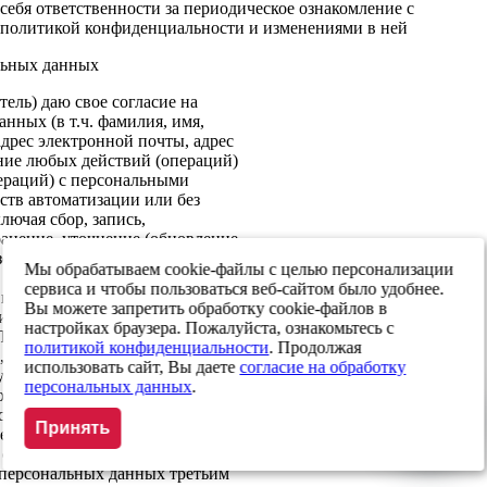
себя ответственности за периодическое ознакомление с
политикой конфиденциальности и изменениями в ней
льных данных
ель) даю свое согласие на
нных (в т.ч. фамилия, имя,
адрес электронной почты, адрес
ение любых действий (операций)
ераций) с персональными
ств автоматизации или без
лючая сбор, запись,
анение, уточнение (обновление,
ование, передачу (за
Мы обрабатываем cookie-файлы с целью персонализации
 обезличивание, блокирование,
сервиса и чтобы пользоваться веб-сайтом было удобнее.
: направления Пользователю
Вы можете запретить обработку cookie-файлов в
ился получать, следующим
настройках браузера. Пожалуйста, ознакомьтесь с
ИП/ООО «Альфа Шина», адреса:
политикой конфиденциальности
. Продолжая
ул. Урицкого, д. 17; г. Москва,
использовать сайт, Вы даете
согласие на обработку
 курьерским службам, почтовым
персональных данных
.
ок и иным лицам,
бязательств перед
Принять
е согласие на передачу в
х обеспечения информационной
 персональных данных третьим