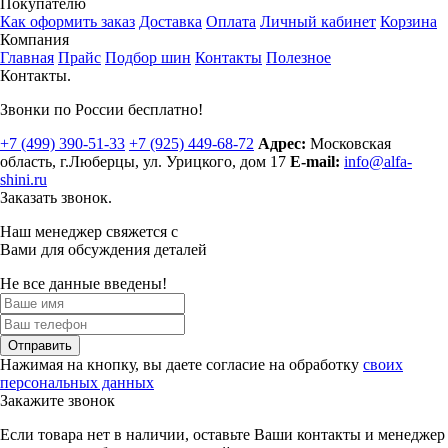
Покупателю
Как оформить заказ
Доставка
Оплата
Личный кабинет
Корзина
Компания
Главная
Прайс
Подбор шин
Контакты
Полезное
Контакты.
Звонки по России бесплатно!
+7 (499)
390-51-33
+7 (925)
449-68-72
Адрес:
Московская
область, г.Люберцы
,
ул. Урицкого, дом 17
E-mail:
info@alfa-
shini.ru
Заказать звонок.
Наш менеджер свяжется с
Вами для обсуждения деталей
Не все данные введены!
Отправить
Нажимая на кнопку, вы даете согласие на обработку
своих
персональных данных
Закажите звонок
Если товара нет в наличии, оставьте Ваши контакты и менеджер