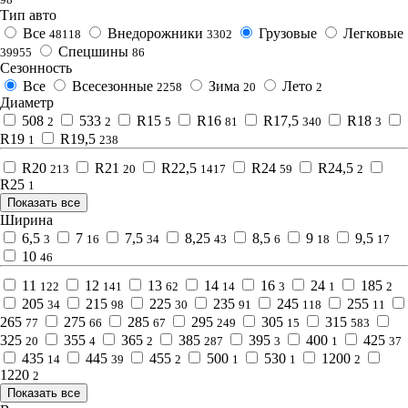
Тип авто
Все
Внедорожники
Грузовые
Легковые
48118
3302
Спецшины
39955
86
Сезонность
Все
Всесезонные
Зима
Лето
2258
20
2
Диаметр
508
533
R15
R16
R17,5
R18
2
2
5
81
340
3
R19
R19,5
1
238
R20
R21
R22,5
R24
R24,5
213
20
1417
59
2
R25
1
Показать все
Ширина
6,5
7
7,5
8,25
8,5
9
9,5
3
16
34
43
6
18
17
10
46
11
12
13
14
16
24
185
122
141
62
14
3
1
2
205
215
225
235
245
255
34
98
30
91
118
11
265
275
285
295
305
315
77
66
67
249
15
583
325
355
365
385
395
400
425
20
4
2
287
3
1
37
435
445
455
500
530
1200
14
39
2
1
1
2
1220
2
Показать все